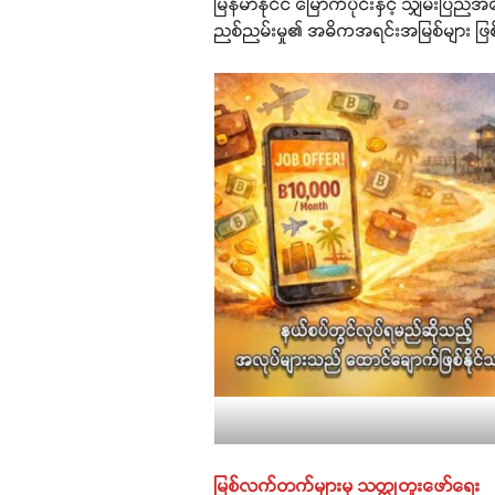
မြန်မာနိုင်ငံ မြောက်ပိုင်းနှင့် သျှမ်းပ
ညစ်ညမ်းမှု၏ အဓိကအရင်းအမြစ်များ ဖ
မြစ်လက်တက်များမှ သတ္တုတူးဖော်ရေး