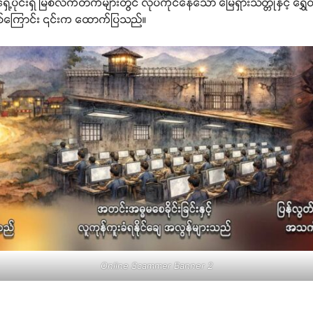
ြည်အရှေ့ပိုင်းရှိ မြစ်လက်တက်များတွင် လုပ်ကိုင်နေသော မြေရှားသတ္တုနှင့် 
ြစ်ကြောင်း ၎င်းက ထောက်ပြသည်။
Online Scammer Banner 2