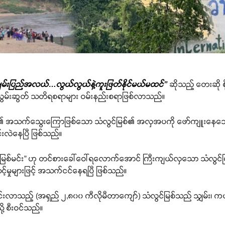
့သျှမ်းပြည်အလယ်…လွယ်လွယ်နဲ့ကူးဖြတ်နိုင်မယ်မထင်”
ဆိုသည့် တေးဆို စ
ွမ်းဆွတ် သတိရစရာများ ဝမ်းနည်းစရာဖြစ်လာသည်။
်းပြည်၏ အသက်သွေးကြောဖြစ်သော သံလွင်မြစ်၏ အလှအပကို ဖော်ကျူးန
ာင်းလဲနေပြီ ဖြစ်သည်။
းတွင် “မြစ်မင်း” ဟု တင်စားခေါ်ဝေါ်ရလောက်အောင် ကြီးကျယ်လှသော သံ
ှုများဖြင့် အသက်ငင်နေရပြီ ဖြစ်သည်။
းလာသည့် (အရှည် ၂,၈၀၀ ကီလိုမီတာကျော်) သံလွင်မြစ်သည် သျှမ်း၊ ကယား 
ု့ စီးဝင်သည်။