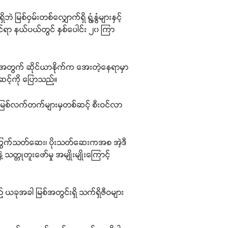
်ဝှမ်းတစ်လျှောက်ရှိ ရွံ့နွံများနှင့်
ရာ နယ်ပယ်တွင် နှစ်ပေါင်း ၂၀ ကြာ
အတွက် ဆိုင်ယာနိုက်က အေးတဲ့နေရာမှာ
ဆင့်ကို ပြောသည်။
ည့် မြစ်လက်တက်များမှတစ်ဆင့် စီးဝင်လာ
ွေ၊ ကြွက်သတ်ဆေး၊ ပိုးသတ်ဆေးကအစ အဲ့ဒီ
တ္တုတူးဖော်မှု အမျိုးမျိုးကြောင့်
် ယခုအခါ မြစ်အတွင်းရှိ သက်ရှိဇီဝများ