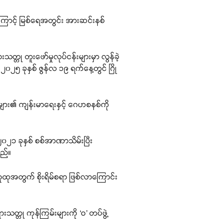
းကြောင့် မြစ်ရေအတွင်း အားဆင်းနစ်
တ္တု တူးဖော်မှုလုပ်ငန်းများမှာ လွန်ခဲ့
၂၀၂၅ ခုနှစ် ဇွန်လ ၁၉ ရက်နေ့တွင် ဂြို
သူများ၏ ကျန်းမာရေးနှင့် ဂေဟစနစ်ကို
၀၂၁ ခုနှစ် စစ်အာဏာသိမ်းပြီး
သည်။
ေလူထုအတွက် စိုးရိမ်စရာ ဖြစ်လာကြောင်း
သတ္တု ကုန်ကြမ်းများကို ‘ဝ’ တပ်ဖွဲ့