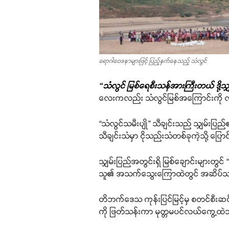
ရောဂါဝေဒနာများဖြင့် ပြည့်နှက်နေသည့် သံလွင်
“သံလွင် မြစ်ရေစီးသန်အားကြီးတယ် ဒို
လေးကလည်း သံလွင်မြစ်အကြောင်းကို လ
“သံလွင်သမီးပျို” သီချင်းသည် သျှမ
သီချင်းသံမှာ ငိုသည်းသံတစ်ခုကဲ့သို့ ပြေ
သျှမ်းပြည်အတွင်းရှိ မြစ်ချောင်းမျာ
သူ၏ အသက်သွေးကြောထဲတွင် အဆိပ်သင့်မ
တိဘက်ဒေသ ကုန်းပြင်မြင့်မှ စတင်စီးဆင်
ကို ဖြတ်သန်းကာ မုတ္တမပင်လယ်ကွေ့ထဲသိ