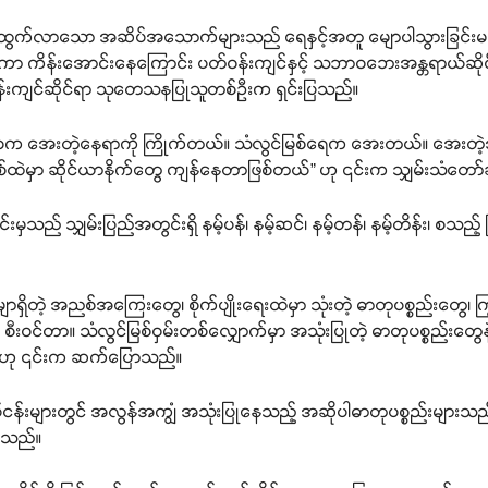
ထွက်လာသော အဆိပ်အသောက်များသည် ရေနှင့်အတူ မျောပါသွားခြင်းမရှိဘဲ မြစ
ာ ကိန်းအောင်းနေကြောင်း ပတ်ဝန်းကျင်နှင့် သဘာဝဘေးအန္တရာယ်ဆိုင်
်းကျင်ဆိုင်ရာ သုတေသနပြုသူတစ်ဦးက ရှင်းပြသည်။
ဘာဝက အေးတဲ့နေရာကို ကြိုက်တယ်။ သံလွင်မြစ်ရေက အေးတယ်။ အေးတဲ့
စ်ထဲမှာ ဆိုင်ယာနိုက်တွေ ကျန်နေတာဖြစ်တယ်” ဟု ၎င်းက သျှမ်းသံတော်
ှသည် သျှမ်းပြည်အတွင်းရှိ နမ့်ပန်၊ နမ့်ဆင်၊ နမ့်တန်၊ နမ့်တိန်း၊ စသ
မျာရှိတဲ့ အညစ်အကြေးတွေ၊ စိုက်ပျိုးရေးထဲမှာ သုံးတဲ့ ဓာတုပစ္စည်းတ
င်တာ။ သံလွင်မြစ်ဝှမ်းတစ်လျှောက်မှာ အသုံးပြုတဲ့ ဓာတုပစ္စည်းတွေနဲ့ သ
” ဟု ၎င်းက ဆက်ပြောသည်။
ုပ်ငန်းများတွင် အလွန်အကျွံ အသုံးပြုနေသည့် အဆိုပါဓာတုပစ္စည်းများသည
ိုသည်။