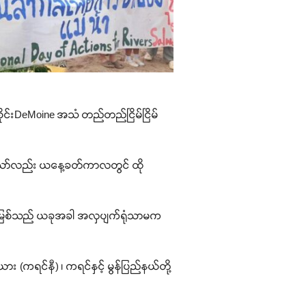
ိုင်းDeMoine အသံ တည်တည်ငြိမ်ငြိမ်
ေသော်လည်း ယနေ့ခတ်ကာလတွင် ထို
လွင်မြစ်သည် ယခုအခါ အလှပျက်ရုံသာမက
(ကရင်နီ) ၊ ကရင်နှင့် မွန်ပြည်နယ်တို့