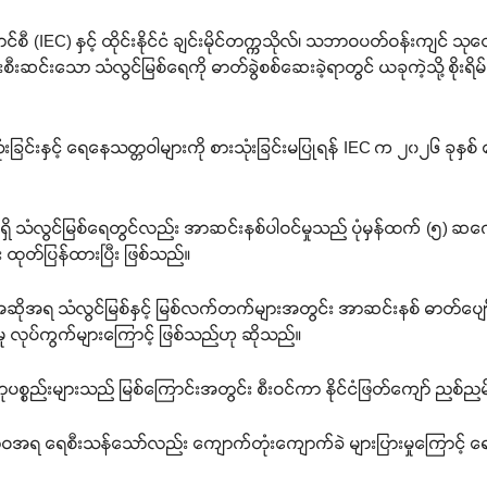
(IEC) နှင့် ထိုင်းနိုင်ငံ ချင်းမိုင်တက္ကသိုလ်၊ သဘာဝပတ်ဝန်းကျင် သု
င်းသော သံလွင်မြစ်ရေကို ဓာတ်ခွဲစစ်ဆေးခဲ့ရာတွင် ယခုကဲ့သို့ စိုးရိမ်
ုံးခြင်းနှင့် ရေနေသတ္တဝါများကို စားသုံးခြင်းမပြုရန် IEC က ၂၀၂၆ ခုန
ုင်ရှိ သံလွင်မြစ်ရေတွင်လည်း အာဆင်းနစ်ပါဝင်မှုသည် ပုံမှန်ထက် (၅) ဆက
ထုတ်ပြန်ထားပြီး ဖြစ်သည်။
ဆိုအရ သံလွင်မြစ်နှင့် မြစ်လက်တက်များအတွင်း အာဆင်းနစ် ဓာတ်ပျော်ဝင်
ာ်မှု လုပ်ကွက်များကြောင့် ဖြစ်သည်ဟု ဆိုသည်။
တုပစ္စည်းများသည် မြစ်ကြောင်းအတွင်း စီးဝင်ကာ နိုင်ငံဖြတ်ကျော် ညစ်ညမ်
 ရေစီးသန်သော်လည်း ကျောက်တုံးကျောက်ခဲ များပြားမှုကြောင့် ရေဝ