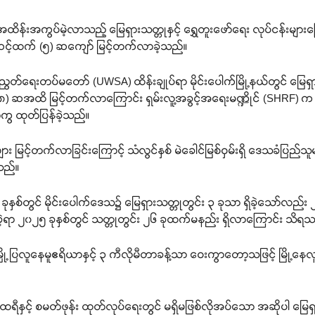
အထိန်းအကွပ်မဲ့လာသည့် မြေရှားသတ္တုနှင့် ရွှေတူးဖော်ရေး လုပ်ငန်းမျာ
အဆင့်ထက် (၅) ဆကျော် မြင့်တက်လာခဲ့သည်။
ီညွတ်ရေးတပ်မတော် (UWSA) ထိန်းချုပ်ရာ မိုင်းပေါက်မြို့နယ်တွင် မြေရှားသ
က (၈) ဆအထိ မြင့်တက်လာကြောင်း ရှမ်းလူ့အခွင့်အရေးမဏ္ဍိုင် (SHRF) က 
ွ ထုတ်ပြန်ခဲ့သည်။
များ မြင့်တက်လာခြင်းကြောင့် သံလွင်နှစ် မဲခေါင်မြစ်ဝှမ်းရှိ ဒေသခံပြည်
ုသည်။
စ်တွင် မိုင်းပေါက်ဒေသ၌ မြေရှားသတ္တုတွင်း ၃ ခုသာ ရှိခဲ့သော်လည်း ၂
လာခဲ့ရာ ၂၀၂၅ ခုနှစ်တွင် သတ္တုတွင်း ၂၆ ခုထက်မနည်း ရှိလာကြောင်း သိရ
မြို့ပြလူနေမူဧရိယာနှင့် ၃ ကီလိုမီတာခန့်သာ ဝေးကွာတော့သဖြင့် မြို့န
ရီနှင့် စမတ်ဖုန်း ထုတ်လုပ်ရေးတွင် မရှိမဖြစ်လိုအပ်သော အဆိုပါ မြေရှား