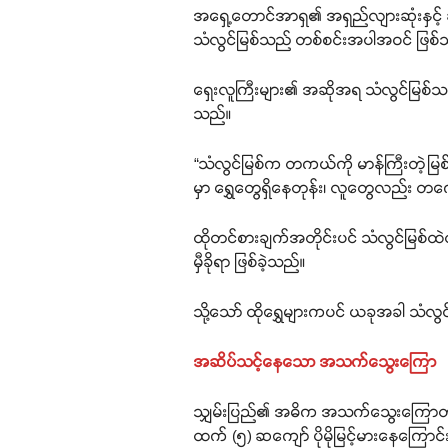
အရှေ့တောင်အာရှ၏ အရှည်လျားဆုံးနှင့
သံလွင်မြစ်သည် တစ်စင်းအပါအဝင် ဖြစ်
ရှေးလူကြီးများ၏ အဆိုအရ သံလွင်မြစ်သည
သည်။
“သံလွင်မြစ်က တကယ်ကို မာန်ကြီးတဲ့မြစ်ဗ
မှာ ရွှေတွေရှိနေတုန်း၊ လူတွေလည်း တကေ
ထိုတင်စားချက်အတိုင်းပင် သံလွင်မြစ်ထဲတ
မှီခိုရာ ဖြစ်ခဲ့သည်။
သို့သော် ထိုရွှေများကပင် ယခုအခါ သံလ
အဆိပ်သင့်နေသော အသက်သွေးကြော
သျှမ်းပြည်၏ အဓိက အသက်သွေးကြောတစ်ခ
ထက် (၅) ဆကျော် ပိုမိုမြင့်မားနေကြောင်း