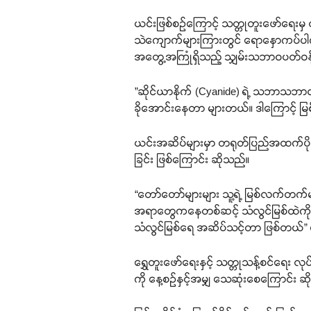
ယင်းဖြစ်စဉ်ကြောင့် သတ္တုတူးဖော်ရေးမှ 
သဲကျောက်များကြားတွင် ရောနှောကပ်ပါက
အတွေ့အကြုံရှိသည့် သျှမ်းသဘာဝပတ်ဝန
”ဆိုင်ယာနိုက် (Cyanide) ရဲ့ သဘာသ
ခိုအောင်းနေတာ များတယ်။ ဒါကြောင့် မြ
ယင်းအဆိပ်များမှာ တရုတ်ပြည်အထက်ပိုင်းမ
ခြင်း ဖြစ်ကြောင်း ဆိုသည်။
“တော်တော်များများ သူ့ရဲ့ မြစ်လက်တက်
အရာတွေကနေတစ်ဆင့် သံလွင်မြစ်ထဲကို စီးဝ
သံလွင်မြစ်ရေ အဆိပ်သင့်တာ ဖြစ်တယ်
ရွှေတူးဖော်ရေးနှင့် သတ္တုသန့်စင်ရေး လ
ကို နေ့စဉ်နှင့်အမျှ သေဆုံးစေကြောင်း ဆ