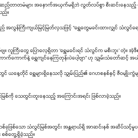
် ဆည်တာတမံများ အနှောက်အယှက်မရှိဘဲ လွတ်လပ်စွာ စီးဆင်းနေသည့် န
သည်။
် အလွန်ကြီးကျယ်မြင့်မြတ်လှသဖြင့် “ရွှေတွေမခင်းထားလျှင် သံလွင်ရေ
ျ။ လူကြီးတွေ ပြောလေ့ရှိတာ ‘ရွှေမခင်းရင် သံလွင်က မစီးဘူး’ တဲ့။ အဲ့ဒ
ာက်ကောက်နဲ့ ရွှေကျင်နေကြတုန်းပဲပေါ့ဗျာ” ဟု သျှမ်းသံတော်ဆင့် အယ်
ွင် ယနေ့တိုင် ရွှေများရှိနေသလို သျှမ်းပြည်၏ ဂေဟစနစ်နှင့် ဇီဝမျိုးကွ
ွင်မြစ်ကို သေတွင်းတူးနေသည့် အကြောင်းအရင်း ဖြစ်လာခဲ့သည်။
ုဖြစ်သော သံလွင်မြစ်အတွင်း အန္တရာယ်ရှိ အာဆင်းနစ် အဆိပ်သင့်မှု
 စစ်တွေ့ရှိခဲ့သည်။