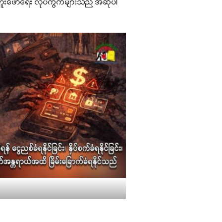
ရွှေတူးဖော်ရေး လုပ်ကွက်များသည် အဆိုပါ