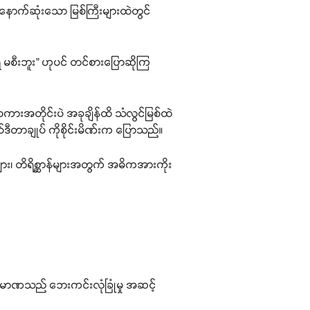
ောက်ဆုံးသော မြစ်ကြီးများထဲတွင်
 မစီးဘူး” ဟုပင် တင်စားပြောဆိုကြ
ီစကားအတိုင်းပဲ အခုချိန်ထိ သံလွင်မြစ်ထဲ
ဒီတာချုပ် ကိုစိုင်းမိဏ်းက ပြောသည်။
ဲများ၊ တိရိစ္ဆာန်များအတွက် အဓိကအားကိုး
ပမာဏသည် ဘေးကင်းလုံခြုံမှု အဆင့်