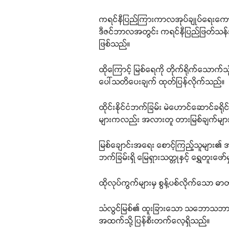
ကရင်နီပြည်ကြားကာလအုပ်ချုပ်ရေးကောင်စီ 
ဒီဇင်ဘာလအတွင်း ကရင်နီပြည်ဖြတ်သန်းစီးဆ
ဖြစ်သည်။
ထိုကြောင့် မြစ်ရေကို တိုက်ရိုက်သောက်သ
ပေါ်သတိပေးချက် ထုတ်ပြန်လိုက်သည်။
ထိုင်းနိုင်ငံဘက်ခြမ်း မဲဟောင်ဆောင်ခရိ
များကလည်း အလားတူ တားမြစ်ချက်များ 
မြစ်ချောင်းအရေး စောင့်ကြည့်သူများ၏ အ
ဘက်ခြမ်းရှိ မြေရှားသတ္တုနှင့် ရွှေတူးဖေ
ထိုလုပ်ကွက်များမှ စွန့်ပစ်လိုက်သော ဓာ
သံလွင်မြစ်၏ ထူးခြားသော သဘောသဘာဝအရ
အထက်သို့ ပြန်စီးတက်လေ့ရှိသည်။