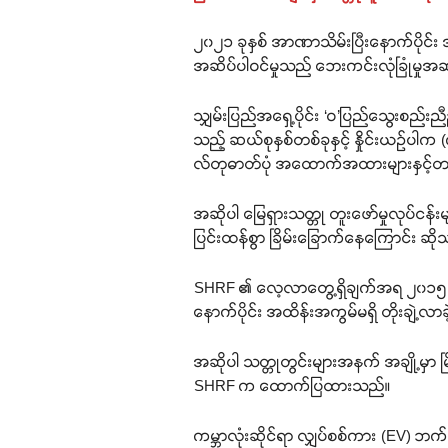
၂၀၂၁ ခုနှစ် အာဏာသိမ်းပြီးနောက်ပိုင်း 
အဆိပ်ပါဝင်မှုသည် ဘေးကင်းလုံခြုံမှု
သျှမ်းပြည်အရှေ့ပိုင်း ‘ဝ’ပြည်သွေးစည်းည
သည့် ဆယ်စုနှစ်တစ်ခုနှင့် နှိုင်းယဉ်ပါ
လ်တုဓာတ်ပုံ အထောက်အထားများနှင့်တက
အဆိုပါ မြေရှားသတ္တု တူးဖော်မှုလုပ်ငန်း
ပြင်းထန်စွာ ခြိမ်းခြောက်နေကြောင်း ဆိ
SHRF ၏ လေ့လာတွေ့ရှိချက်အရ ၂၀၁၅ ခုနှ
နောက်ပိုင်း အထိန်းအကွမ်မရှိ တိုးချဲ့
အဆိုပါ သတ္တုတွင်းများအနက် အချို့မှာ 
SHRF က ထောက်ပြထားသည်။
ကမ္ဘာလုံးဆိုင်ရာ လျှပ်စစ်ကား (EV) ဘက်ထ