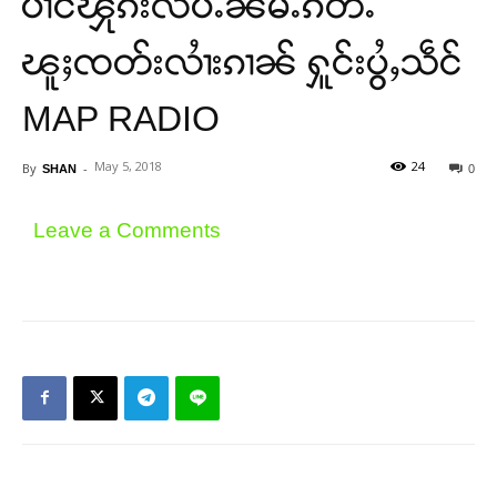
ပၢင်ၾိုၵ်းလပ်ႉၼမ်ႉၵတ်ႉ
ၽူႈၸတ်းလၢႆးၵၢၼ် ႁူင်းပွႆႇသဵင်
MAP RADIO
May 5, 2018
24
By
-
SHAN
0
Leave a Comments