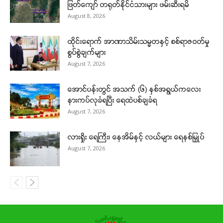
ဖြတ်ကျော် တရုတ်နိုင်ငံသားများ ဖမ်းဆီးရမိ
August 8, 2026
ထိုင်းရောက် အာဏာသိမ်းသမ္မတနှင့် စစ်ရာဇဝတ်မှု
စွပ်စွဲချက်များ
August 7, 2026
အောင်ပန်းတွင် အသက် (၆) နှစ်အရွယ်ကလေး
နားကပ်လုခံရပြီး ရေထဲပစ်ချခံရ
August 7, 2026
လားရှိုး ရေကြီး၊ နေအိမ်နှင့် လယ်များ ရေနစ်မြှုပ်
August 7, 2026