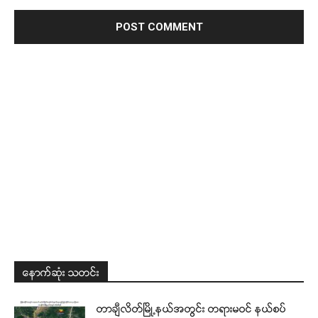
နောက်ဆုံး သတင်း
တာချီလိတ်မြို့နယ်အတွင်း တရားမဝင် နယ်စပ်