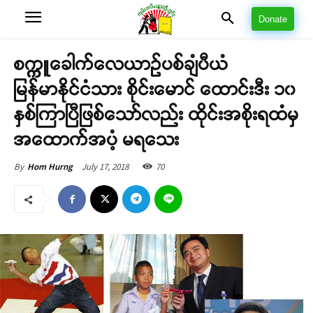
Donate
စက္ကူခေါက်လေယာဉ်ပစ်ချံပီယံ
မြန်မာနိုင်ငံသား စိုင်းမောင် ထောင်းဒီး ၁၀
နှစ်ကြာပြီဖြစ်သော်လည်း ထိုင်းအစိုးရထံမှ
အထောက်အပံ့ မရသေး
July 17, 2018
70
By
Hom Hurng