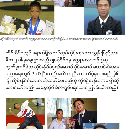
ထိုင်းနိုင်ငံဂုဏ်ဆောင် စက္ကူခေါက်လေယာဉ်ပစ်ချံပီယံ ကျောင်းသားလေး စိုင်းမောင် ထောင်းဒီး
ထိုင်းနိုင်ငံတွင် ရောက်ရှိအလုပ်လုပ်ကိုင်နေသော သျှမ်းပြည်သား
မိဘ ၂ ပါးမှမွေးဖွားသည့် ဂျပန်နိုင်ငံမှ စက္ကူလေယာဉ်ပျံဆု
ဆွတ်ခူးရရှိခဲ့သူ ထိုင်းနိုင်ငံဂုဏ်ဆောင် စိုင်းမောင် ထောင်းဒီးအား
ပညာရေးတွင် Ph.D ပြီးသည်အထိ ကူညီထောက်ပံ့မှုပေးမည်ဖြစ်
ပြီး ထိုင်းနိုင်ငံသားကတ်ထုတ်ပေးမည်ဟု ထိုစဉ်အစိုးရကပြောဆို
ထားသော်လည်း ယနေ့တိုင် ခံစားခွင့်မရသေးကြောင်းသိရသည်။