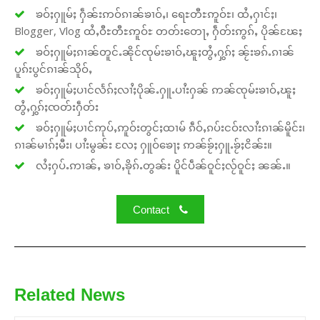
ၶဝ်ႈႁူမ်ႈ ႁဵၼ်းဢဝ်ၵၢၼ်ၶၢဝ်ႇ၊ ရေႊတီႊဢူဝ်ႊ၊ ထႆႇႁၢင်ႈ၊
Blogger, Vlog ထႆႇဝီႊတီႊဢူဝ်ႊ တတ်းတေႃႇ ႁဵတ်းဢွၵ်ႇ ပိုၼ်ၽႄႈ
ၶဝ်ႈႁူမ်ႈၵၢၼ်တူင်ႉၼိုင်ၸုမ်းၶၢဝ်ႇၽူႈတွႆႇႁွၵ်ႈ ၼႂ်းၶၵ်ႉၵၢၼ်
ပူၵ်းပွင်ၵၢၼ်သိုဝ်ႇ
ၶဝ်ႈႁူမ်ႈပၢင်လႅၵ်ႈလၢႆႈပိုၼ်ႉႁူႉပၢႆးႁၼ် ဢၼ်ၸုမ်းၶၢဝ်ႇၽူႈ
တွႆႇႁွၵ်ႈၸတ်းႁဵတ်း
ၶဝ်ႈႁူမ်ႈပၢင်ဢုပ်ႇဢူဝ်းတွင်ႈထၢမ် ၵဵဝ်ႇၵပ်းငဝ်းလၢႆးၵၢၼ်မိူင်း၊
ၵၢၼ်မၢၵ်ႈမီး၊ ပၢႆးမွၼ်း လႄႈ ႁူဝ်ၶေႃႈ ဢၼ်ၶႂ်ႈႁူႉၶႂ်ႈငိၼ်း။
လႆႈႁပ်ႉဢၢၼ်ႇ ၶၢဝ်ႇၶိုၵ်ႉတွၼ်း ပိူင်ပဵၼ်ဝူင်ႈလႂ်ဝူင်ႈ ၼၼ်ႉ။
Contact
Related News