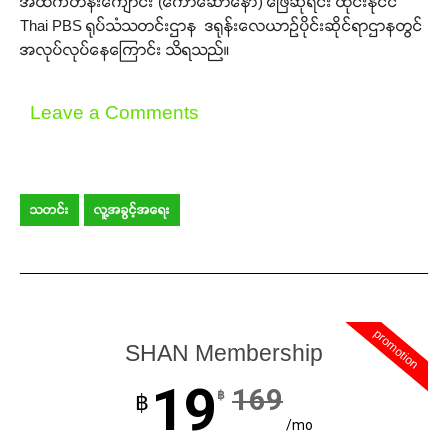
အထက်တန်းကျောင်း (ကောဆော်နော) ဖြေဆိုရင်း ထိုင်းနိုင်ငံ
Thai PBS ရုပ်သံသတင်းဌာန ဒရုန်းလေယာဉ်ပိုင်းဆိုင်ရာဌာနတွင်
အလုပ်လုပ်နေကြောင်း သိရသည်။
Leave a Comments
သတင်း
လူ့အခွင့်အရေး
promotion
SHAN Membership
19
169
฿
฿
/mo