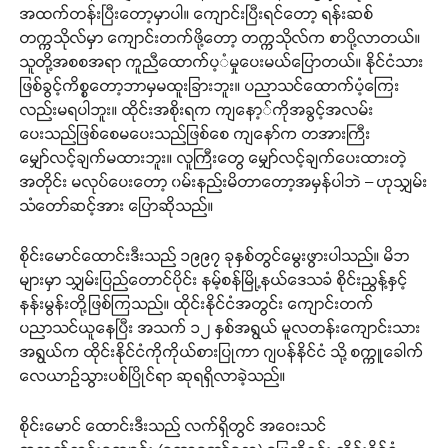
အထက်တန်းပြီးတော့မှာပါ။ ကျောင်းပြီးရင်တော့ ရန်းဆစ်
တက္ကသိုလ်မှာ ကျောင်းတက်ဖို့တော့ တက္ကသိုလ်က စာပို့လာတယ်။
သူတို့အစစအရာ ကူညီထောက်ပ့ံမှုပေးမယ်ပြောတယ်။ နိုင်ငံသား
ဖြစ်ခွင့်ကိစ္စတော့ဘာမှမထူးခြားဘူး။ ပညာသင်ထောက်ပံ့ကြေး
လည်းမရပါဘူး။ ထိုင်းအစိုးရက ကျနော့်ကိုအခွင့်အလမ်း
ပေးသည်ဖြစ်စေမပေးသည်ဖြစ်စေ ကျနော်က တအားကြီး
မျှော်လင့်ချက်မထားဘူး။ လူကြီးတွေ မျှော်လင့်ချက်ပေးထားတဲ့
အတိုင်း မလုပ်ပေးတော့ ၀မ်းနည်းမိတာတော့အမှန်ပါဘဲ – ဟုသျှမ်း
သံတော်ဆင့်အား ပြောဆိုသည်။
စိုင်းမောင်ထောင်းဒီးသည် ၁၉၉၇ ခုနှစ်တွင်မွေးဖွားပါသည်။ မိဘ
များမှာ သျှမ်းပြည်တောင်ပိုင်း နမ့်စန်မြို့နယ်ဒေသခံ စိုင်းညွန့်နှင့်
နန်းမွန်းတို့ဖြစ်ကြသည်။ ထိုင်းနိုင်ငံအတွင်း ကျောင်းတက်
ပညာသင်ယူနေပြီး အသက် ၁၂ နှစ်အရွယ် မူလတန်းကျောင်းသား
အရွယ်က ထိုင်းနိုင်ငံကိုကိုယ်စားပြုကာ ဂျပန်နိင်ငံ သို့ စက္ကူခေါက်
လေယာဉ်သွားပစ်ပြိုင်ရာ ဆုရရှိလာခဲ့သည်။
စိုင်းမောင် ထောင်းဒီးသည် လက်ရှိတွင် အဝေးသင်