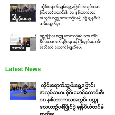
ထိုင်းရောက်သျှမ်းရွှေ့ပြောင်းအလုပ်သမား
စိုင်းမောင်ထောင်းဒီး ၁၀ နှစ်တာကာလ
လူ့
အတွင်း စက္ကူလေယာဉ်ပစ်ပြိုင်ပွဲ ချန်ပီယံ
အခွင့်အရေး
ထပ်မံဆွတ်ခူး
ရွှေ့ပြောင်း စက္ကူလေယာဉ်မင်းသား ထိုင်း
နိုင်ငံသားကတ်ရရှိရေး ၀န်ကြီးချုပ်ဟောင်း
အဘိဆစ် ထောက်ခံချက်ပေး
သတင်း
Latest News
ထိုင်းရောက်သျှမ်းရွှေ့ပြောင်း
အလုပ်သမား စိုင်းမောင်ထောင်းဒီး
၁၀ နှစ်တာကာလအတွင်း စက္ကူ
လေယာဉ်ပစ်ပြိုင်ပွဲ ချန်ပီယံထပ်မံ
ဆွတ်ခူး