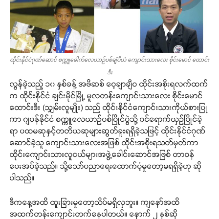
ထိုင်းနိုင်ငံဂုဏ်ဆောင် စက္ကူခေါက်လေယာဉ်ပစ်ချံပီယံ ကျောင်းသားလေး စိုင်းမောင် ထောင်း
ဒီး
လွန်ခဲ့သည့် ၁၀ နှစ်ခန့် အဖိဆစ် ဝေ့ချာချီဝ ထိုင်းအစိုးရလက်ထက်
က ထိုင်းနိုင်ငံ ချင်းမိုင်မြို့ မူလတန်းကျောင်းသားလေး စိုင်းမောင်
ထောင်းဒီး (သျှမ်းလူမျိုး) သည် ထိုင်းနိုင်ငံကျောင်းသားကိုယ်စားပြု
ကာ ဂျပန်နိုင်ငံ စက္ကူလေယာဉ်ပစ်ပြိုင်ပွဲသို့ ၀င်ရောက်ယှဉ်ပြိုင်ခဲ့
ရာ ပထမဆုနှင့်တတိယဆုများဆွတ်ခူးရရှိခဲ့သဖြင့် ထိုင်းနိုင်ငံဂုဏ်
ဆောင်ခဲ့သူ ကျောင်းသားလေးအဖြစ် ထိုင်းအစိုးရသတ်မှတ်ကာ
ထိုင်းကျောင်းသားလူငယ်များအဖွဲ့ခေါင်းဆောင်အဖြစ် တာဝန်
ပေးအပ်ခဲ့သည်။ သို့သော်ပညာရေးထောက်ပံ့မှုတော့မရရှိခဲ့ဟု ဆို
ပါသည်။
ဒီကနေ့အထိ ထူးခြားမှုတော့သိပ်မရှိလှဘူး။ ကျနော်အထိ
အထက်တန်းကျောင်းတက်နေပါတယ်။ နောက် ၂ နှစ်ဆို