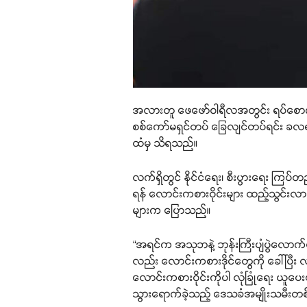
အလားတူ ဖေဖော်ဝါရီလအတွင်း ရပ်စောက်မြို့
စစ်ကော်မရှင်တပ် ခြေလျင်တပ်ရင်း ခလရ-၂
ထံမှ သိရသည်။
လက်ရှိတွင် နိုင်ငံရေး၊ စီးပွားရေး ကြပ်တ
ရန် လောင်းကစားဝိုင်းများ ထည့်သွင်း
များက ပြောသည်။
“အရင်က အသုဘနဲ့ ဘုန်းကြီးပျံပွဲလောက်ပ
လည်း လောင်းကစားဒိုင်တွေကို ခေါ်ပြီ
လောင်းကစားဝိုင်းကိုပါ လုံခြုံရေး ယူပ
သွားရောက်ခဲ့သည့် ဒေသခံအမျိုးသမီးတစ