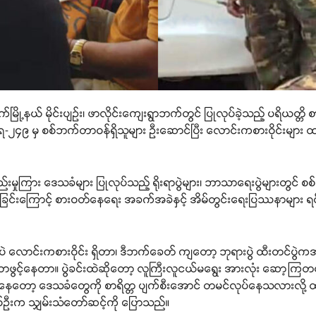
နယ် မိုင်းပျဉ်း၊ ဖာလိုင်းကျေးရွာဘက်တွင် ပြုလုပ်ခဲ့သည့် ပရိယတ္တိ စာပ
၄၉ မှ စစ်ဘက်တာဝန်ရှိသူများ ဦးဆောင်ပြီး လောင်းကစားဝိုင်းများ ထည့်
ည်းမှုကြား ဒေသခံများ ပြုလုပ်သည့် ရိုးရာပွဲများ၊ ဘာသာရေးပွဲများတွင် စစ်
လာခြင်းကြောင့် စားဝတ်နေရေး အခက်အခဲနှင့် အိမ်တွင်းရေးပြဿနာများ 
ဲ လောင်းကစားဝိုင်း ရှိတာ၊ ဒီဘက်ခေတ် ကျတော့ ဘုရားပွဲ ထီးတင်ပွဲကအစ 
း လာဖွင့်နေတာ။ ပွဲခင်းထဲဆိုတော့ လူကြီးလူငယ်မရွေး အားလုံး ဆော့က
ေးနေတော့ ဒေသခံတွေကို စာရိတ္တ ပျက်စီးအောင် တမင်လုပ်နေသလားလို့ ထင်
်ဦးက သျှမ်းသံတော်ဆင့်ကို ပြောသည်။