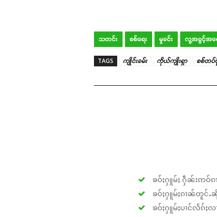
သတင်း
စစ်ရေး
မှုခင်း
လူ့အခွင့်အရ
TAGS
ကျိုင်းခမ်း
ကိုယ်ကျိုးရှာ
စစ်တပ်ဗိ
ၶဝ်ႈႁူမ်ႈ ႁဵၼ်းဢဝ်ၵၢ
ၶဝ်ႈႁူမ်ႈၵၢၼ်တူင်ႉၼိုင
ၶဝ်ႈႁူမ်ႈပၢင်လႅၵ်ႈလၢ