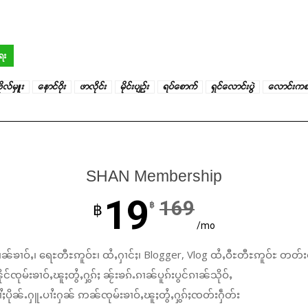
ေး
ုလ်မှူး
နောင်ဝိုး
ဖာလိုင်း
မိုင်းပျဉ်း
ရပ်စောက်
ရှင်လောင်းပွဲ
လောင်းကစား
SHAN Membership
19
169
฿
฿
/mo
ၼ်ၶၢဝ်ႇ၊ ရေႊတီႊဢူဝ်ႊ၊ ထႆႇႁၢင်ႈ၊ Blogger, Vlog ထႆႇဝီႊတီႊဢူဝ်ႊ တတ်း
်ၸုမ်းၶၢဝ်ႇၽူႈတွႆႇႁွၵ်ႈ ၼႂ်းၶၵ်ႉၵၢၼ်ပူၵ်းပွင်ၵၢၼ်သိုဝ်ႇ
ႆႈပိုၼ်ႉႁူႉပၢႆးႁၼ် ဢၼ်ၸုမ်းၶၢဝ်ႇၽူႈတွႆႇႁွၵ်ႈၸတ်းႁဵတ်း