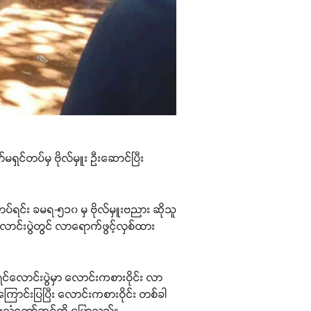
မရှင်တပ်မှ ဗိုလ်မှူး ဦးဆောင်ပြီး
်ရင်း ခမရ-၅၁၀ မှ ဗိုလ်မှူးဗညား ဆိုသူ
လောင်းပွဲတွင် လာရောက်ဖွင့်လှစ်ထား
င်လောင်းပွဲမှာ လောင်းကစားဝိုင်း လာ
ြောင်းပြပြီး လောင်းကစားဝိုင်း တစ်ခါ
ှမ်းသံတော်ဆင့်ကို ပြောသည်။