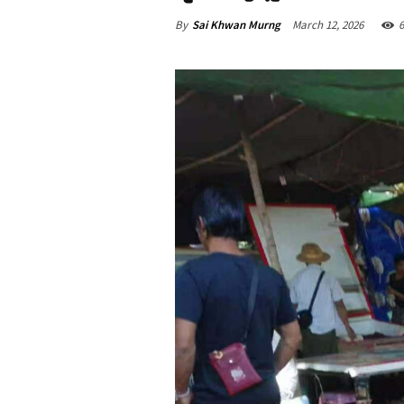
By
Sai Khwan Murng
March 12, 2026
6