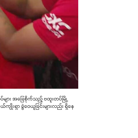
ပ်များ အခြေစိုက်သည့် ဗထူးတပ်မြို့
ိုယ်ကျိုးရှာ ခွဲဝေယူခြင်းများလည်း ရှိနေ