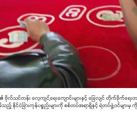
၏ ဗိုလ်သင်တန်း လေ့ကျင့်ရေးကျောင်းများနှင့် ခြေလျင် တိုက်ခိုက်ရေးတ
ည့် နိုင်ငံခြားကုန်ပစ္စည်းများကို စစ်တပ်အရာရှိနှင့် ရဲတပ်ဖွဲ့ဝင်များမှ က