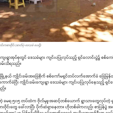
င်းကစားဝိုင်း (ဓာတ်ပုံ-ဒေသခံ ပေးပို့)
းကျေးရွာအုပ်စုတွင် ဒေသခံများ ကျင်းပပြုလုပ်သည့် ရှင်လောင်းပွဲ၌ စစ်ကော်
ုံစမ်းသိရသည်။
ို့နယ် ကျိုင်းခမ်းအခြေစိုက် စစ်ကော်မရှင်တပ်လက်အောက်ခံ ခြေမြန်တပ
ောက်ခံပြီး ကျိုင်းခမ်းကျေးရွာ ဒေသခံများ ကျင်းပပြုလုပ်နေသည့် ရှင်
သည်။
ုက်တဲ့ ခမရ-၅၀၅ တပ်ထဲက ဗိုလ်မှူးအဆင့်တစ်ယောက် ရွာသားတွေလုပ်တဲ့ ရှ
ားဝိုင်းတွေ ခေါ်လာပြီး ပိုက်ဆံရှာနေတာ။ ဟိုတစ်ခါကလည်း စာပြန်ပွဲ အက
်ထပ်လာဖွင့်တာ” ဟု ဖြစ်စဉ်သိရှိသူ ရပ်စောက်ဒေသခံ အမျိုးသားတစ်ဦးက သျ