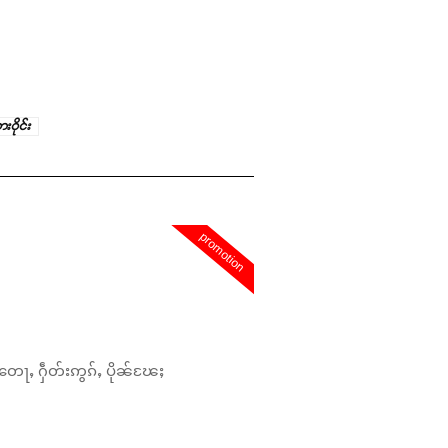
ဝိုင်း
promotion
တေႃႇ ႁဵတ်းဢွၵ်ႇ ပိုၼ်ၽႄႈ