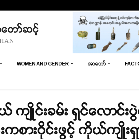
သံတော်ဆင့်
SHAN
WOMEN AND GENDER
အာဘော်
FACT
ယ် ကျိုင်းခမ်း ရှင်လောင်းပ
းကစားဝိုင်းဖွင့် ကိုယ်ကျိုးရ