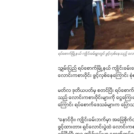
ရပ်စောက်မြို့နယ် ကျိုင်းခမ်းရွာတွင် ဖွင့်လှစ်နေသည့် လော
သျှမ်းပြည် ရပ်စောက်မြို့နယ် ကျိုင်းခမ်
လောင်းကစားဝိုင်း ဖွင့်လှစ်နေကြောင်း စ
မတ်လ ဒုတိယပတ်မှ စတင်ပြီး ရပ်စောက်မြ
သည် လောင်းကစားဝိုင်းများကို ငွေကြေးက
ကြောင်း ရပ်စောက်ဒေသခံများက ပြော
“နောင်ဝိုး၊ ကျိုင်းခမ်းဘက်မှာ အခြေစိ
ဖွင့်ထားတာ။ ရှင်လောင်းပွဲထဲ လောင်းကစ
ဖွင့်ပြီးပြီ၊ အခု ကျိုင်းခမ်းမှာ နောက