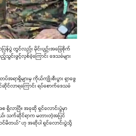
ြန်ပွဲ တွင်လည်း မိုင်းပျဉ်းအခြေစိုက်
သွင်းဖွင့်လှစ်ခဲ့ကြောင်း ဒေသခံများ
တပ်အရာရှိများမှ ကိုယ်ကျိုးစီးပွား ရှာဖွေ
ရင်ဆိုင်လာရကြောင်း ရပ်စောက်ဒေသခံ
ရှိလာပြီ။ အခုဆို ရှင်လောင်းပွဲမှာ
ြတယ်၊ သက်ဆိုင်ရာက မတားတဲ့အပြင်
မိတယ်” ဟု အဆိုပါ ရှင်လောင်းပွဲသို့