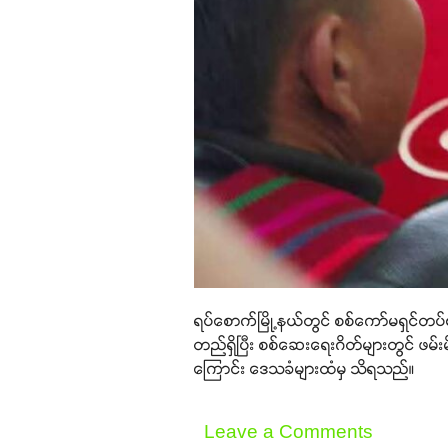
ရပ်စောက်မြို့နယ်တွင် စစ်ကော်မရှင်တပ်
တည်ရှိပြီး စစ်ဆေးရေးဂိတ်များတွင် ဖမ်းမိသ
ကြောင်း ဒေသခံများထံမှ သိရသည်။
Leave a Comments