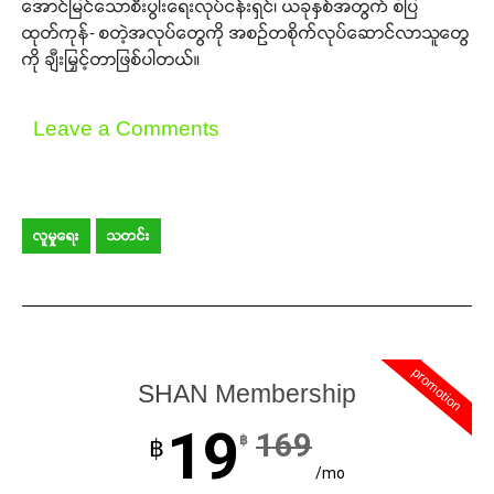
အောင်မြင်သောစီးပွါးရေးလုပ်ငန်းရှင်၊ ယခုနှစ်အတွက် စံပြ
ထုတ်ကုန်- စတဲ့အလုပ်တွေကို အစဉ်တစိုက်လုပ်ဆောင်လာသူတွေ
ကို ချီးမြှင့်တာဖြစ်ပါတယ်။
Leave a Comments
လူမှုရေး
သတင်း
promotion
SHAN Membership
19
169
฿
฿
/mo