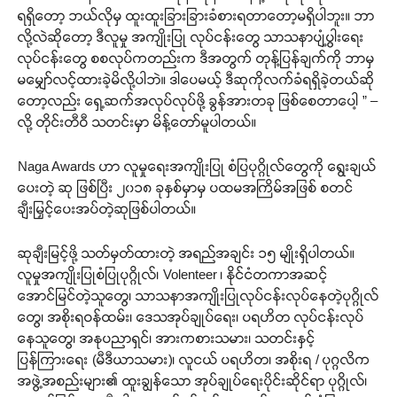
ရရှိတော့ ဘယ်လိုမှ ထူးထူးခြားခြားခံစားရတာတော့မရှိပါဘူး။ ဘာ
လို့လဲဆိုတော့ ဒီလူမှု အကျိုးပြု လုပ်ငန်းတွေ သာသနာပျံ့ပွါးရေး
လုပ်ငန်းတွေ စစလုပ်ကတည်းက ဒီအတွက် တုန့်ပြန်ချက်ကို ဘာမှ
မမျှော်လင့်ထားခဲ့မိလို့ပါဘဲ။ ဒါပေမယ့် ဒီဆုကိုလက်ခံရရှိခဲ့တယ်ဆို
တော့လည်း ရှေ့ဆက်အလုပ်လုပ်ဖို့ ခွန်အားတခု ဖြစ်စေတာပေါ့ ” –
လို့ တိုင်းတီဝီ သတင်းမှာ မိန့်တော်မူပါတယ်။
Naga Awards ဟာ လူမှုရေးအကျိုးပြု စံပြပုဂ္ဂိုလ်တွေကို ရွေးချယ်
ပေးတဲ့ ဆု ဖြစ်ပြီး ၂၀၁၈ ခုနှစ်မှာမှ ပထမအကြိမ်အဖြစ် စတင်
ချီးမြှင့်ပေးအပ်တဲ့ဆုဖြစ်ပါတယ်။
ဆုချီးမြင့်ဖို့ သတ်မှတ်ထားတဲ့ အရည်အချင်း ၁၅ မျိုးရှိပါတယ်။
လူမှုအကျိုးပြုစံပြုပုဂ္ဂိုလ်၊ Volenteer ၊ နိုင်ငံတကာအဆင့်
အောင်မြင်တဲ့သူတွေ၊ သာသနာအကျိုးပြုလုပ်ငန်းလုပ်နေတဲ့ပုဂ္ဂိုလ်
တွေ၊ အစိုးရဝန်ထမ်း၊ ဒေသအုပ်ချုပ်ရေး၊ ပရဟိတ လုပ်ငန်းလုပ်
နေသူတွေ၊ အနုပညာရှင်၊ အားကစားသမား၊ သတင်းနှင့်
ပြန်ကြားရေး (မီဒီယာသမား)၊ လူငယ် ပရဟိတ၊ အစိုးရ / ပုဂ္ဂလိက
အဖွဲ့အစည်းများ၏ ထူးချွန်သော အုပ်ချုပ်ရေးပိုင်းဆိုင်ရာ ပုဂ္ဂိုလ်၊