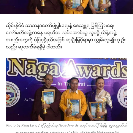
ထိုင်းနိုင်ငံ သာသနာတော်ပျံ့ပွါးရေးနဲ့ ဒေသန္တရ ပြန်ကြားရေး
ကော်မတီအဖွဲ့ကနေ ပရဟိတ လုပ်ဆောင်သူ လူပုဂ္ဂိုလ်နဲ့အဖွဲ့
အစည်းတွေကို စံပြပုဂ္ဂိုလ်အဖြစ် ဆုချီးမြှင့်ရာမှာ သျှမ်းလူမျိုး ၃ ဦး
လည်း ဆုလက်ခံရရှိခဲ့ ပါတယ်။
Photo by Pang Leng / စံပြပုဂ္ဂိုလ်ဆု Naga Awards ဆုရှင် တောင်ကြီးမြို့ ဗုဒ္ဓတက္ကသိုလ်