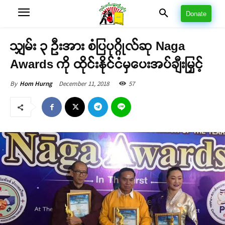
Donate
သျှမ်း ၃ ဦးအား စံပြပုဂ္ဂိုလ်ဆု Naga
Awards ကို ထိုင်းနိုင်ငံမှပေးအပ်ချီးမြှင့်
December 11, 2018
57
By
Hom Hurng