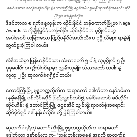
က ဆရာတော် ဒေါက်တာ နော်ခမ်းလ ၊ နမ့်စန်မြို့ ပန်လိုင်းဆိုင် ပြည်သူ့စစ်တပ်ဖွဲ့
ခေါင်းဆောင် စဝ်လိုင်းဆိုင်ဟိန်း နဲ့ တောင်ကြီးမြို့ ငွေစံအိမ် သျှမ်းရိုးရာဝတ်စုံအရောင်း ဆိုင်
ပိုင်ရှင် ဒေါ်နန်းစံလိုင်း
ဒီဇင်ဘာလ ၈ ရက်နေ့တုန်းက ထိုင်းနိုင်ငံ ဘန်ကောက်မြို့မှာ Naga
Awards ဆုကိုချီးမြှင့်ခဲ့တာဖြစ်ပြီး ထိုင်းနိုင်ငံက ပုဂ္ဂိုလ်တွေ
အပါအဝင် တခြားသော ပြည်ပနိုင်ငံအသီးသီးက ပုဂ္ဂိုလ်များ ရာနဲ့ချီ
ဆွတ်ခူးခဲ့ကြပါ တယ်။
အဲဒီအထဲမှာ မြန်မာနိုင်ငံသား သံဃာတော် ၅ ပါနဲ့ လူပုဂ္ဂိုလ် ၅ ဦး
စုစုပေါင်း ၁၀ ဦးပါ၀င်ရာမှာ သျှမ်းလူမျိုး သံဃာတော် တပါး နဲ့
လူထု ၂ ဦး ဆုလက်ခံရရှိခဲ့ပါတယ်။
တောင်ကြီးမြို့ ဗုဒ္ဓတက္ကသိုလ်က ဆရာတော် ဒေါက်တာ နော်ခမ်းလ
၊ နမ့်စန်မြို့ ပန်လိုင်းဆိုင် ပြည်သူ့စစ်တပ်ဖွဲ့ ခေါင်းဆောင် စဝ်လိုင်း
ဆိုင်ဟိန်း နဲ့ တောင်ကြီးမြို့ ငွေစံအိမ် သျှမ်းရိုးရာဝတ်စုံအရောင်း
ဆိုင်ပိုင်ရှင် ဒေါ်နန်းစံလိုင်း တို့ဖြစ်ကြပါတယ်။
ဆုလက်ခံရရှိတဲ့ တောင်ကြီးမြို့ ဗုဒ္ဓတက္ကသိုလ်က ဆရာတော်
ဒေါက်တာ နော်ခမ်းလ က- “ဘုန်းဘုန်းအနေနဲ့ အခုလို ဆုလက်ခံ