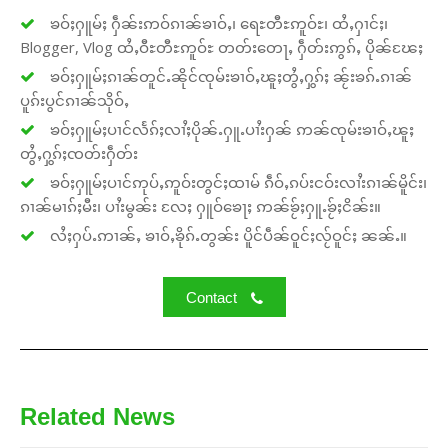
ၶဝ်ႈႁူမ်ႈ ႁဵၼ်းဢဝ်ၵၢၼ်ၶၢဝ်ႇ၊ ရေႊတီႊဢူဝ်ႊ၊ ထႆႇႁၢင်ႈ၊
Blogger, Vlog ထႆႇဝီႊတီႊဢူဝ်ႊ တတ်းတေႃႇ ႁဵတ်းဢွၵ်ႇ ပိုၼ်ၽႄႈ
ၶဝ်ႈႁူမ်ႈၵၢၼ်တူင်ႉၼိုင်ၸုမ်းၶၢဝ်ႇၽူႈတွႆႇႁွၵ်ႈ ၼႂ်းၶၵ်ႉၵၢၼ်
ပူၵ်းပွင်ၵၢၼ်သိုဝ်ႇ
ၶဝ်ႈႁူမ်ႈပၢင်လႅၵ်ႈလၢႆႈပိုၼ်ႉႁူႉပၢႆးႁၼ် ဢၼ်ၸုမ်းၶၢဝ်ႇၽူႈ
တွႆႇႁွၵ်ႈၸတ်းႁဵတ်း
ၶဝ်ႈႁူမ်ႈပၢင်ဢုပ်ႇဢူဝ်းတွင်ႈထၢမ် ၵဵဝ်ႇၵပ်းငဝ်းလၢႆးၵၢၼ်မိူင်း၊
ၵၢၼ်မၢၵ်ႈမီး၊ ပၢႆးမွၼ်း လႄႈ ႁူဝ်ၶေႃႈ ဢၼ်ၶႂ်ႈႁူႉၶႂ်ႈငိၼ်း။
လႆႈႁပ်ႉဢၢၼ်ႇ ၶၢဝ်ႇၶိုၵ်ႉတွၼ်း ပိူင်ပဵၼ်ဝူင်ႈလႂ်ဝူင်ႈ ၼၼ်ႉ။
Contact
Related News