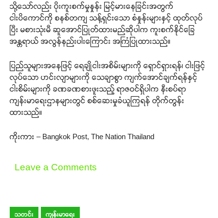
သို့သော်လည်း ပိုးကူးစက်မှုနှုန်း မြင့်မားနေခြင်းအတွက်
ငါးပိကောင်ကို စနစ်တကျ သန့်ရှင်းသော စံနှုန်းများနှင့် ထုတ်လုပ်
ပြီး မစားသုံးမီ ဆူအောင်ပြုတ်ထားမည်ဆိုပါက ကူးစက်နိုင်ခြေ
အန္တရာယ် အလွန်နည်းပါးကြောင်း အကြံပြုထားသည်။
ပြည်သူများအနေဖြင့် ရေချိုငါးအစိမ်းများကို ရှောင်ရှားရန်၊ ငါးဖြင့်
လုပ်သော ဟင်းလျာများကို သေချာစွာ ကျက်အောင်ချက်ရန်နှင့်
ငါးစိမ်းများကို ခဏခဏစားဖူးသည့် ရာဇဝင်ရှိပါက နီးစပ်ရာ
ကျန်းမာရေးဌာနများတွင် စစ်ဆေးမှုခံယူကြရန် တိုက်တွန်း
ထားသည်။
ကိုးကား – Bangkok Post, The Nation Thailand
Leave a Comments
သတင်း
ကျန်းမာရေး