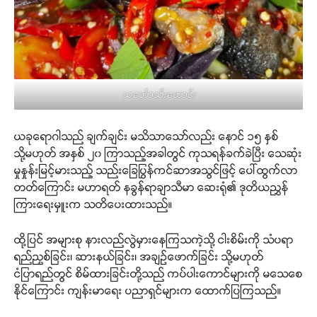
သင်္ဘောသီးထောင်း
ယခုရောဂါသည် ချက်ချင်း မသိသာသော်လည်း နောင် ၁၅ နှစ်
သို့မဟုတ် အနှစ် ၂၀ ကြာသည့်အခါတွင် ကုသရန်ခက်ခဲပြီး သေဆုံး
မှုနှုန်းမြင့်မားသည့် သည်းခြေပြွန်ကင်ဆာအသွင်ဖြင့် ပေါ်ထွက်လာ
တတ်ကြောင်း မဟာရတ် နခွန်ရာချာသီမာ ဆေးရုံ၏ ဒုတိယညွှန်
ကြားရေးမှူးက သတိပေးထားသည်။
ထို့ပြင် အများစု နားလည်လွဲမှားနေကြသကဲ့သို့ ငါးစိမ်းကို သံပရာ
ရည်ညှစ်ခြင်း၊ ဆားနယ်ခြင်း၊ အချဉ်ဖောက်ခြင်း သို့မဟုတ်
ငံပြာရည်တွင် စိမ်ထားခြင်းတို့သည် ကပ်ပါးကောင်များကို မသေစေ
နိုင်ကြောင်း ကျန်းမာရေး ပညာရှင်များက ထောက်ပြကြသည်။