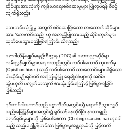
ဆိုင်များအားလုံးကို ကျန်းမာရေးစစ်ဆေးမှုများ ပြုလုပ်ရန် စီစဉ်
လျက်ရှိသည်။
ဘေးကင်းလုံခြုံမှု အတွက် စစ်ဆေးပြီးသော စားသောက်ဆိုင်များ
အား “ဘေးကင်းသည်” ဟု အတည်ပြုထားသည့် ဆိုင်းဘုတ်များ
ထုတ်ပေးသွားမည်ဖြစ်ကြောင်း သိရသည်။
ရောဂါထိန်းချုပ်ရေးဦးစီးဌာန (DDC) ၏ ဆေးပညာဆိုင်ရာ
လမ်းညွှန်ချက်များအရ အသည်းတွင်း ကပ်ပါးကောင် ကူးစက်မှု
(Opisthorchiasis) သည် ကပ်ပါးကောင် သားလောင်းများပါရှိသော
ငါးသိုင်းမျိုးရင်းဝင် အကြေးခွံဖြူ ရေချိုငါးများကို အစိမ်း
သို့မဟုတ် မကျက်တကျက် စားသုံးခြင်းကြောင့် ဖြစ်ပွားရခြင်း
ဖြစ်သည်။
၎င်းကပ်ပါးကောင်သည် ခန္ဓာကိုယ်အတွင်းသို့ ရောက်ရှိသွားလျှင်
သည်းခြေပြွန်များအတွင်း၌ ရှင်သန်နေထိုင်ပြီး နာတာရှည်
ရောင်ရမ်းမှုများကို ဖြစ်ပေါ်စေကာ (Cholangiocarcinoma) ဟုခေါ်
သည့် သည်းခြေပြွန်ကင်ဆာ ဖြစ်ပွားမှုအန္တရာယ်ကို မြင့်တက်