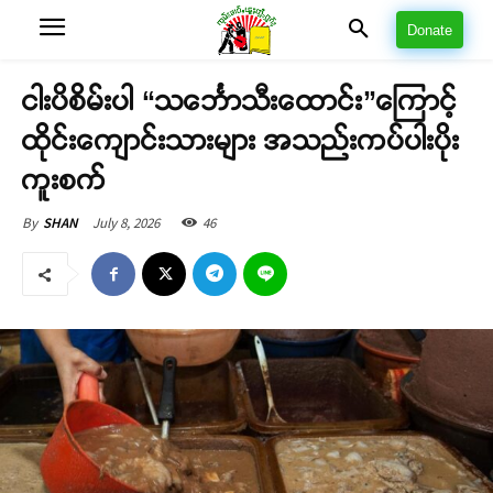
Donate
ငါးပိစိမ်းပါ “သင်္ဘောသီးထောင်း”ကြောင့်
ထိုင်းကျောင်းသားများ အသည်းကပ်ပါးပိုး
ကူးစက်
July 8, 2026
46
By
SHAN