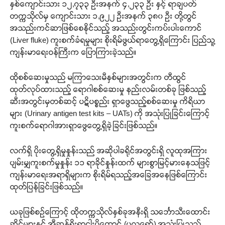
နှစ်ကျောင်းသား ၁၂,၇၃၃ ဦးအနက် ၄,၂၃၃ ဦး နှင့် ရာချပတ်
တက္ကသိုလ်မှ ကျောင်းသား ၁,၉၂၂ ဦးအနက် ၃၈၀ ဦး တို့တွင်
အသည်းကင်ဆာဖြစ်စေနိုင်သည့် အသည်းတွင်းကပ်းပါးကောင်
(Liver fluke) ကူးစက်ခံရမှုများ စိုးရိမ်ဖွယ်ရာတွေ့ရှိကြောင်း ပြည်သူ့
ကျန်းမာရေးဝန်ကြီးက ပြောကြားခဲ့သည်။
ထိုစစ်ဆေးမှုသည် မကြာသေးမီနှစ်များအတွင်းက တီထွင်
ထုတ်လုပ်ထားသည့် ရောဂါစစ်ဆေးမှု နည်းလမ်းတစ်ခု ဖြစ်သည့်
ဆီးအတွင်းမှတစ်ဆင့် ပဋိပစ္စည်း ရှာဖွေသည့်စစ်ဆေးမှု ကိရိယာ
များ (Urinary antigen test kits – UATs) ကို အသုံးပြုခြင်းကြောင့်
ကူးစက်ရောဂါအားရှာဖွေတွေ့ရှိခဲ့ခြင်းဖြစ်သည်။
လက်ရှိ ပိုးတွေ့ရှိမှုနှုန်းသည် အဆိုပါခရိုင်အတွင်းရှိ လူထုအကြား
ပျမ်းမျှကူးစက်မှုနှုန်း ၁၁ ရာခိုင်နှုန်းထက် များစွာမြင့်မားနေသဖြင့်
ကျန်းမာရေးအရာရှိများက စိုးရိမ်ရသည့်အခြေအနေဖြစ်ကြောင်း
ထုတ်ပြန်ခြင်းဖြစ်သည်။
ယခုဖြစ်စဉ်ကြောင့် ထိုတက္ကသိုလ်နှစ်ခုအနီးရှိ သင်္ဘောသီးထောင်း
ဆိုင်များနှင့် အီဆန်ရိုးရာငါးပိကောင် (ပလရော်) အသုံးပြုသည့်