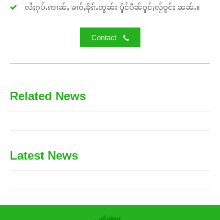
လႆႈႁပ်ႉဢၢၼ်ႇ ၶၢဝ်ႇၶိုၵ်ႉတွၼ်း ပိူင်ပဵၼ်ဝူင်ႈလႂ်ဝူင်ႈ ၼၼ်ႉ။
Contact
Related News
Latest News