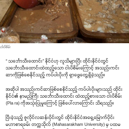
ငါးပိစိမ်း
“ သင်္ဘောသီးထောင်း” နိုင်ငံဟု လူသိများပြီး ထိုင်းနိုင်ငံတွင်
သင်္ဘောသီးထောင်းထဲထည့်သော ငါးပိစိမ်းကြောင့် အသည်းကင်း
ဆာကိုဖြစ်စေနိုင်သည့် ကပ်ပါးပိုးကို ရှာဖွေတွေ့ရှိခဲ့သည်။
အဆိုပါ အသည်းကင်ဆာဖြစ်စေနိုင်သည့် ကပ်ပါးပိုးများသည် ထိုင်း
နိုင်ငံ၏ နာမည်ကြီး သင်္ဘောသီးထောင်း ထဲထည့်စားသော ငါးပိစိမ်း
(Pla ra) ကိုအသုံးပြုမှုကြောင့် ဖြစ်ပေါ်လာကြောင်း သိရသည်။
ပြီးခဲ့သည့် ဇူလိုင်လဆန်းပိုင်းတွင် ထိုင်းနိုင်ငံအရှေ့မြောက်ပိုင်း
မဟာစာရခမ်း တက္ကသိုလ် (Mahasarakham University) မှ ပထမ