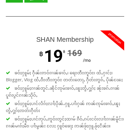
promotion
SHAN Membership
19
169
฿
฿
/mo
ၶဝ်ႈႁူမ်ႈ ႁဵၼ်းဢဝ်ၵၢၼ်ၶၢဝ်ႇ၊ ရေႊတီႊဢူဝ်ႊ၊ ထႆႇႁၢင်ႈ၊
Blogger, Vlog ထႆႇဝီႊတီႊဢူဝ်ႊ တတ်းတေႃႇ ႁဵတ်းဢွၵ်ႇ ပိုၼ်ၽႄႈ
ၶဝ်ႈႁူမ်ႈၵၢၼ်တူင်ႉၼိုင်ၸုမ်းၶၢဝ်ႇၽူႈတွႆႇႁွၵ်ႈ ၼႂ်းၶၵ်ႉၵၢၼ်
ပူၵ်းပွင်ၵၢၼ်သိုဝ်ႇ
ၶဝ်ႈႁူမ်ႈပၢင်လႅၵ်ႈလၢႆႈပိုၼ်ႉႁူႉပၢႆးႁၼ် ဢၼ်ၸုမ်းၶၢဝ်ႇၽူႈ
တွႆႇႁွၵ်ႈၸတ်းႁဵတ်း
ၶဝ်ႈႁူမ်ႈပၢင်ဢုပ်ႇဢူဝ်းတွင်ႈထၢမ် ၵဵဝ်ႇၵပ်းငဝ်းလၢႆးၵၢၼ်မိူင်း၊
ၵၢၼ်မၢၵ်ႈမီး၊ ပၢႆးမွၼ်း လႄႈ ႁူဝ်ၶေႃႈ ဢၼ်ၶႂ်ႈႁူႉၶႂ်ႈငိၼ်း။