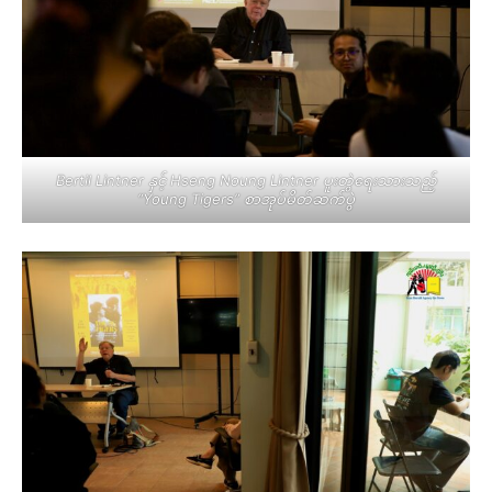
Bertil Lintner နှင့် Hseng Noung Lintner ပူးတွဲရေးသားသည့်
“Young Tigers” စာအုပ်မိတ်ဆက်ပွဲ