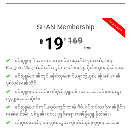
promotion
SHAN Membership
19
169
฿
฿
/mo
ၶဝ်ႈႁူမ်ႈ ႁဵၼ်းဢဝ်ၵၢၼ်ၶၢဝ်ႇ၊ ရေႊတီႊဢူဝ်ႊ၊ ထႆႇႁၢင်ႈ၊
Blogger, Vlog ထႆႇဝီႊတီႊဢူဝ်ႊ တတ်းတေႃႇ ႁဵတ်းဢွၵ်ႇ ပိုၼ်ၽႄႈ
ၶဝ်ႈႁူမ်ႈၵၢၼ်တူင်ႉၼိုင်ၸုမ်းၶၢဝ်ႇၽူႈတွႆႇႁွၵ်ႈ ၼႂ်းၶၵ်ႉၵၢၼ်
ပူၵ်းပွင်ၵၢၼ်သိုဝ်ႇ
ၶဝ်ႈႁူမ်ႈပၢင်လႅၵ်ႈလၢႆႈပိုၼ်ႉႁူႉပၢႆးႁၼ် ဢၼ်ၸုမ်းၶၢဝ်ႇၽူႈ
တွႆႇႁွၵ်ႈၸတ်းႁဵတ်း
ၶဝ်ႈႁူမ်ႈပၢင်ဢုပ်ႇဢူဝ်းတွင်ႈထၢမ် ၵဵဝ်ႇၵပ်းငဝ်းလၢႆးၵၢၼ်မိူင်း၊
ၵၢၼ်မၢၵ်ႈမီး၊ ပၢႆးမွၼ်း လႄႈ ႁူဝ်ၶေႃႈ ဢၼ်ၶႂ်ႈႁူႉၶႂ်ႈငိၼ်း။
လႆႈႁပ်ႉဢၢၼ်ႇ ၶၢဝ်ႇၶိုၵ်ႉတွၼ်း ပိူင်ပဵၼ်ဝူင်ႈလႂ်ဝူင်ႈ ၼၼ်ႉ။