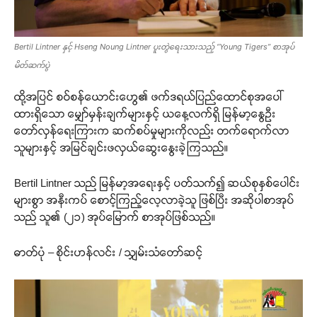
Bertil Lintner နှင့် Hseng Noung Lintner ပူးတွဲရေးသားသည့် “Young Tigers” စာအုပ်
မိတ်ဆက်ပွဲ
ထို့အပြင် စဝ်စန်ယောင်းဟွေ၏ ဖက်ဒရယ်ပြည်ထောင်စုအပေါ်
ထားရှိသော မျှော်မှန်းချက်များနှင့် ယနေ့လက်ရှိ မြန်မာ့နွေဦး
တော်လှန်ရေးကြားက ဆက်စပ်မှုများကိုလည်း တက်ရောက်လာ
သူများနှင့် အမြင်ချင်းဖလှယ်ဆွေးနွေးခဲ့ကြသည်။
Bertil Lintner သည် မြန်မာ့အရေးနှင့် ပတ်သက်၍ ဆယ်စုနှစ်ပေါင်း
များစွာ အနီးကပ် စောင့်ကြည့်လေ့လာခဲ့သူ ဖြစ်ပြီး အဆိုပါစာအုပ်
သည် သူ၏ (၂၁) အုပ်မြောက် စာအုပ်ဖြစ်သည်။
ဓာတ်ပုံ – စိုင်းဟန်လင်း / သျှမ်းသံတော်ဆင့်