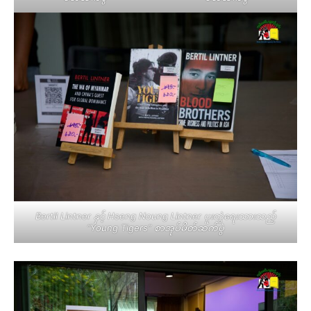
Bertil Lintner နှင့် Hseng Noung Lintner ပူးတွဲရေးသားသည့်
“Young Tigers” စာအုပ်မိတ်ဆက်ပွဲ