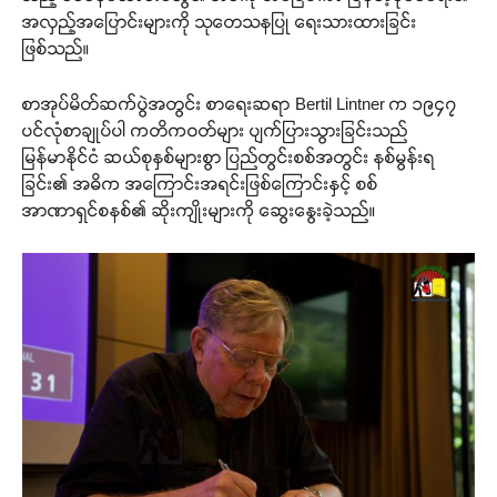
အလှည့်အပြောင်းများကို သုတေသနပြု ရေးသားထားခြင်း
ဖြစ်သည်။
စာအုပ်မိတ်ဆက်ပွဲအတွင်း စာရေးဆရာ Bertil Lintner က ၁၉၄၇
ပင်လုံစာချုပ်ပါ ကတိကဝတ်များ ပျက်ပြားသွားခြင်းသည်
မြန်မာနိုင်ငံ ဆယ်စုနှစ်များစွာ ပြည်တွင်းစစ်အတွင်း နစ်မွန်းရ
ခြင်း၏ အဓိက အကြောင်းအရင်းဖြစ်ကြောင်းနှင့် စစ်
အာဏာရှင်စနစ်၏ ဆိုးကျိုးများကို ဆွေးနွေးခဲ့သည်။