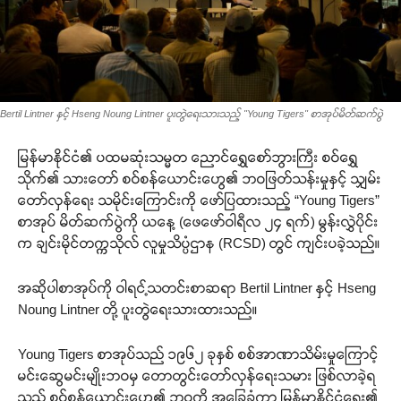
Bertil Lintner နှင့် Hseng Noung Lintner ပူးတွဲရေးသားသည့် "Young Tigers" စာအုပ်မိတ်ဆက်ပွဲ
မြန်မာနိုင်ငံ၏ ပထမဆုံးသမ္မတ ညောင်ရွှေစော်ဘွားကြီး စဝ်ရွှေ
သိုက်၏ သားတော် စဝ်စန်ယောင်းဟွေ၏ ဘဝဖြတ်သန်းမှုနှင့် သျှမ်း
တော်လှန်ရေး သမိုင်းကြောင်းကို ဖော်ပြထားသည့် “Young Tigers”
စာအုပ် မိတ်ဆက်ပွဲကို ယနေ့ (ဖေဖော်ဝါရီလ ၂၄ ရက်) မွန်းလွှဲပိုင်း
က ချင်းမိုင်တက္ကသိုလ် လူမှုသိပ္ပံဌာန (RCSD) တွင် ကျင်းပခဲ့သည်။
အဆိုပါစာအုပ်ကို ဝါရင့်သတင်းစာဆရာ Bertil Lintner နှင့် Hseng
Noung Lintner တို့ ပူးတွဲရေးသားထားသည်။
Young Tigers စာအုပ်သည် ၁၉၆၂ ခုနှစ် စစ်အာဏာသိမ်းမှုကြောင့်
မင်းဆွေမင်းမျိုးဘဝမှ တောတွင်းတော်လှန်ရေးသမား ဖြစ်လာခဲ့ရ
သည့် စဝ်စန်ယောင်းဟွေ၏ ဘဝကို အခြေခံကာ မြန်မာ့နိုင်ငံရေး၏