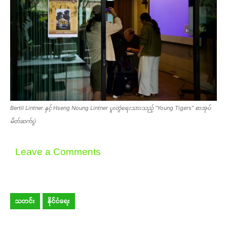
Bertil Lintner နှင့် Hseng Noung Lintner ပူးတွဲရေးသားသည့် “Young Tigers” စာအုပ်
မိတ်ဆက်ပွဲ
Leave a Comments
သတင်း
နိုင်ငံရေး