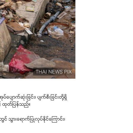
်ပျောက်ဆုံးခြင်း၊ ပျက်စီးခြင်းတို့ရှိ
့် ထုတ်ပြန်သည်။
ွင် သွားရောက်ပြုလုပ်နိုင်ကြောင်း၊