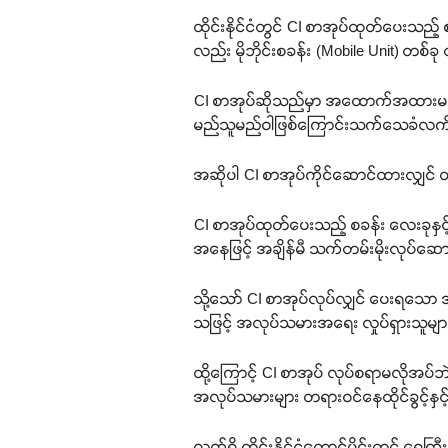
ထိုင်းနိုင်ငံတွင် CI စာအုပ်ထုတ်ပေးသည့် စခန
လည်း မိုဘိုင်းစခန်း (Mobile Unit) တစ်
CI စာအုပ်ဆိုသည်မှာ အထောက်အထားမရှိသေ
မည်သူမည်ဝါဖြစ်ကြောင်းသက်သေခံလက်မှတ် 
အဆိုပါ CI စာအုပ်ကိုင်ဆောင်ထားလျှင် ထိုင်
CI စာအုပ်ထုတ်ပေးသည့် စခန်း လေးခုနှင့်
အနေဖြင့် အချိန်မီ သက်တမ်းမိုးလုပ်
သို့သော် CI စာအုပ်လုပ်လျှင် ပေးရသော 
သဖြင့် အလုပ်သမားအရေး လှုပ်ရှားသူမ
ထို့ကြောင့် CI စာအုပ် လုပ်စရာမလိုအပ်ဘဲ 
အလုပ်သမားများ တရားဝင်နေထိုင်ခွင့်နှ
လက်ရှိ ထိုင်းနိုင်ငံတောင်ပိုင်းတွင် ရေ