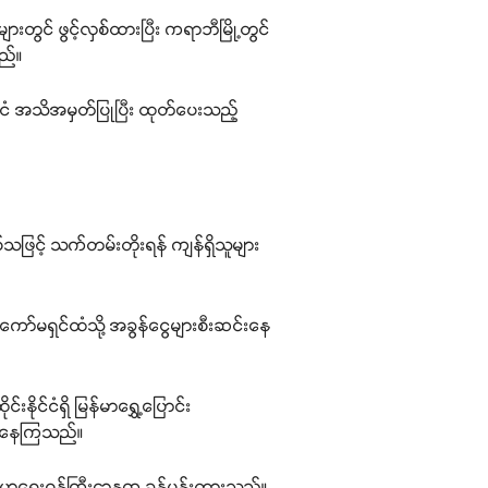
ု့များတွင် ဖွင့်လှစ်ထားပြီး ကရာဘီမြို့တွင်
သည်။
်ငံ အသိအမှတ်ပြုပြီး ထုတ်ပေးသည့်
်သဖြင့် သက်တမ်းတိုးရန် ကျန်ရှိသူများ
ော်မရှင်ထံသို့ အခွန်ငွေများစီးဆင်းနေ
ိုင်ငံရှိ မြန်မာရွှေ့ပြောင်း
ဆိုနေကြသည်။
ျန်းမာရေးဝန်ကြီးဌာနက ခန့်မှန်းထားသည်။