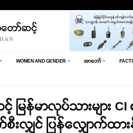
သံတော်ဆင့်
SHAN
WOMEN AND GENDER
အာဘော်
FACT
့် မြန်မာလုပ်သားများ CI 
က်စီးလျှင် ပြန်လျှောက်ထားနိ