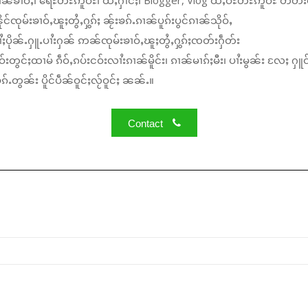
်ၸုမ်းၶၢဝ်ႇၽူႈတွႆႇႁွၵ်ႈ ၼႂ်းၶၵ်ႉၵၢၼ်ပူၵ်းပွင်ၵၢၼ်သိုဝ်ႇ
ႆႈပိုၼ်ႉႁူႉပၢႆးႁၼ် ဢၼ်ၸုမ်းၶၢဝ်ႇၽူႈတွႆႇႁွၵ်ႈၸတ်းႁဵတ်း
်းတွင်ႈထၢမ် ၵဵဝ်ႇၵပ်းငဝ်းလၢႆးၵၢၼ်မိူင်း၊ ၵၢၼ်မၢၵ်ႈမီး၊ ပၢႆးမွၼ်း လႄႈ ႁူဝ
်ႉတွၼ်း ပိူင်ပဵၼ်ဝူင်ႈလႂ်ဝူင်ႈ ၼၼ်ႉ။
Contact