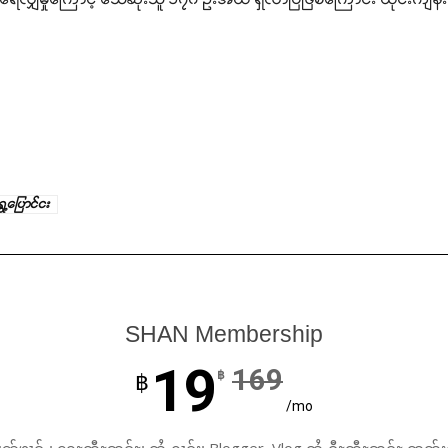
ှေ့ပြောင်ငး
SHAN Membership
19
169
฿
฿
/mo
ၼ်ၶၢဝ်ႇ၊ ရေႊတီႊဢူဝ်ႊ၊ ထႆႇႁၢင်ႈ၊ Blogger, Vlog ထႆႇဝီႊတီႊဢူဝ်ႊ တတ်း