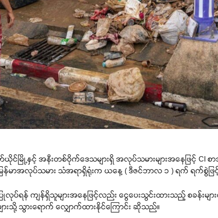
တ်ယိုင်မြို့နှင့် အနီးတစ်ဝိုက်ဒေသများရှိ အလုပ်သမားများအနေဖြင့် CI စာအုပ
 မြန်မာအလုပ်သမား သံအရာရှိရုံးက ယနေ့ ( ဒီဇင်ဘာလ ၁ ) ရက် ရက်စွဲဖြင
်ပြုလုပ်ရန် ကျန်ရှိသူများအနေဖြင့်လည်း ငွေပေးသွင်းထားသည့် စခန်းများတ
များသို့ သွားရောက် လျှောက်ထားနိုင်ကြောင်း ဆိုသည်။