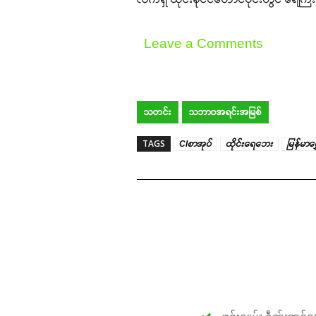
Leave a Comments
သတင်း
သဘာဝအရင်းအမြစ်
TAGS
CIစာအုပ်
ထိုင်းရေဘေး
မြန်မာရွ
ၶဝ်ႈႁူမ်ႈ ႁဵၼ်းဢဝ်ၵၢ