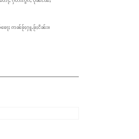
်ၶေႃႈ ဢၼ်ၶႂ်ႈႁူႉၶႂ်ႈငိၼ်း။