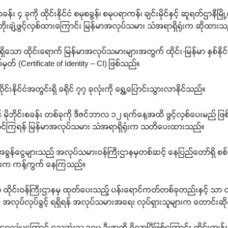
်း ၄ ခုကို ထိုင်းနိုင်ငံ စမုစခွန်၊ စမုပရာကန်၊ ချင်းမိုင်နှင့် ဆူရတ်ဌာနီမြိ
ခု တိုးချဲ့ဖွင့်လှစ်ထားကြောင်း မြန်မာအလုပ်သမား သံအရာရှိရုံးက ဆိုထား
ာ ထိုင်းရောက် မြန်မာအလုပ်သမားများအတွက် ထိုင်း-မြန်မာ နှစ်နိုင
(Certificate of Identity – CI) ဖြစ်သည်။
းနိုင်ငံအတွင်းရှိ ခရိုင် ၇၇ ခုလုံးကို ရွှေ့ပြောင်းသွားလာနိုင်သည်။
 မိုဘိုင်းစခန်း တစ်ခုကို ဒီဇင်ဘာလ ၁၂ ရက်နေ့အထိ ဖွင့်လှစ်ပေးမည် ဖြစ
ဆောင်ကြရန် မြန်မာအလုပ်သမား သံအရာရှိရုံးက သတိပေးထားသည်။
အခွန်ငွေများသည် အလုပ်သမားဝန်ကြီးဌာနမှတစ်ဆင့် နေပြည်တော်ရှိ စစ်က
ျားက ကန့်ကွက် နေကြသည်။
ထိုင်းဝန်ကြီးဌာနမှ ထုတ်ပေးသည့် ပန်းရောင်ကတ်တစ်ခုတည်းနှင့် သာ ထိုင်းန
င့် အလုပ်လုပ်ခွင့် ရရှိရန် အလုပ်သမားအရေး လုပ်ရှားသူများက တောင်း
ကြီးရေလျှံမှုကြောင့် သေဆုံးသူ ၁၇၀ ဦးအထိ ရှိလာပြီဖြစ်ကြောင်း ထိုင်းက