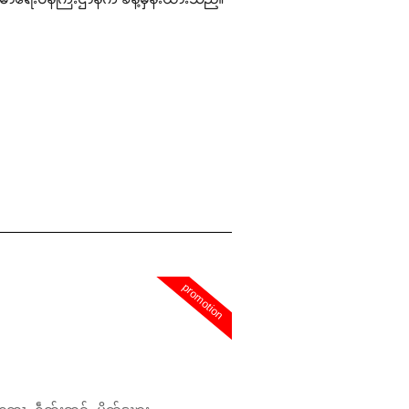
promotion
တေႃႇ ႁဵတ်းဢွၵ်ႇ ပိုၼ်ၽႄႈ