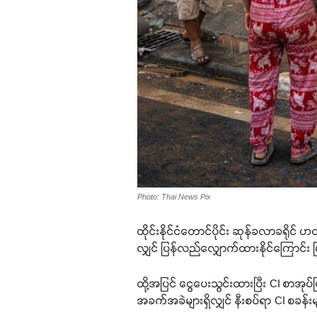
Photo: Thai News Pix
ထိုင်းနိုင်ငံတောင်ပိုင်း ဆုန်ခလာခရိုင် ဟ
လျှင် ပြန်လည်လျှောက်ထားနိုင်ကြောင်း
ထို့အပြင် ငွေပေးသွင်းထားပြီး CI စာအုပ
အခက်အခဲများရှိလျှင် နီးစပ်ရာ CI စခန်း