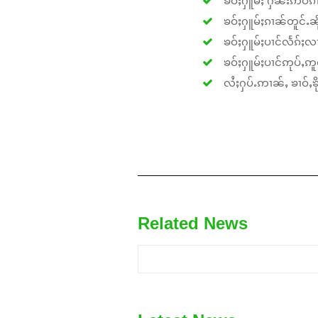
ၶဝ်ႈႁူမ်ႈၵၢၼ်တူင်ႉၼိုင
ၶဝ်ႈႁူမ်ႈပၢင်လႅၵ်ႈလၢ
ၶဝ်ႈႁူမ်ႈပၢင်ဢုပ်ႇဢူဝ
လႆႈႁပ်ႉဢၢၼ်ႇ ၶၢဝ်ႇၶိုၵ
Related News