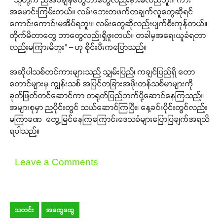
အမောင်းကြမ်းတယ်။ လမ်းဘေးတဖက်တချက်လူတွေဆိုရင်
ကောင်းကောင်းမအိပ်ရဘူး။ လမ်းတွေဆိုလည်းပျက်စီးကုန်တယ်။
တိုက်မိတာတွေ ဘာတွေလည်းရှိဖူးတယ်။ တခါမှအရေးယူခံရတာ
လည်းမကြားမိဘူး” – ဟု စိုင်းပီးကပြောသည်။
အဆိုပါသစ်တင်ကားများသည် သျှမ်းပြည်၊ ကချင်ပြည်ရှိ တော
တောင်များမှ ကျွန်းသစ် အပြင်တခြားအဖိုးတန်သစ်မာများကို
ခုတ်ဖြတ်တင်ဆောင်ကာ တရုတ်ပြည်ဘက်ပို့ဆောင်နေကြသည်။
အများစုမှာ ညပိုင်းတွင် သယ်ဆောင်ကြပြီး၊ နေ့ခင်းပိုင်းတွင်လည်း
မကြာခဏ တွေ့မြင်နေကြကြောင်းဒေသခံများပြောပြချက်အရသိ
ရပါသည်။
Leave a Comments
သတင်း
အထွေထွေ