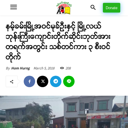
Donate
နမ့်ခမ်းမြို့အဝင်မုခ်ဦးနှင့် မြို့လယ်
ဘုန်းကြီးကျောင်းတိုက်ဆိုင်းဘုတ်အား
တရက်အတွင်း သစ်တင်ကား ၃ စီးဝင်
တိုက်
March 5, 2018
208
By
Hom Hurng