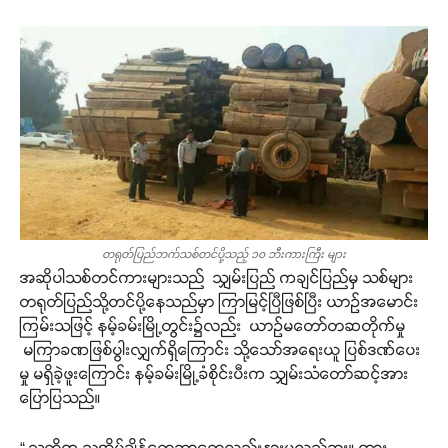
တရုတ်ပြည်ဘက်သစ်တင်ပို့သည့် ၁၀ ဘီးကားကြီး များ
အဆိုပါသစ်တင်ကားများသည် သျှမ်းပြည် ကချင်ပြည်မှ သစ်များ
တရုတ်ပြည်သို့တင်ပို့နေသည်မှာ ကြာမြင့်ပြီဖြစ်ပြီး ယာဉ်အမောင်း
ကြမ်းသဖြင့် နမ့်ခမ်းမြို့တွင်း၌လည်း ယာဉ်မတော်တဆတိုက်မှု
မကြာခဏဖြစ်ပွါးလျှက်ရှိကြောင်း သို့သော်အရေးယူ ပြစ်ဒဏ်ပေး
မှု မရှိခဲ့ဖူးကြောင်း နမ့်ခမ်းမြို့ခံစိုင်းပီးက သျှမ်းသံတော်ဆင့်အား
ပြောပြသည်။
“ သူတို့က ညအိပ်ချိန်တွေဘာတွေလည်းနားမလည်ဘူး။ ကား