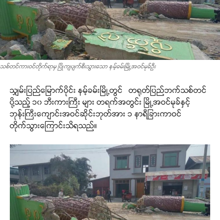
သစ်တင်ကားဝင်တိုက်ရာမှ ပြိုကျပျက်စီးသွားသော နမ့်ခမ်းမြို့အဝင်မုခ်ဦး
သျှမ်းပြည်မြောက်ပိုင်း နမ့်ခမ်းမြို့တွင် တရုတ်ပြည်ဘက်သစ်တင်
ပို့သည့် ၁၀ ဘီးကားကြီး များ တရက်အတွင်း မြို့အဝင်မုခ်နှင့်
ဘုန်းကြီးကျောင်းအဝင်ဆိုင်းဘုတ်အား ၁ နာရီခြားကာဝင်
တိုက်သွားကြောင်းသိရသည်။