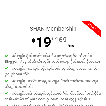
promotion
SHAN Membership
19
169
฿
฿
/mo
ၶဝ်ႈႁူမ်ႈ ႁဵၼ်းဢဝ်ၵၢၼ်ၶၢဝ်ႇ၊ ရေႊတီႊဢူဝ်ႊ၊ ထႆႇႁၢင်ႈ၊
Blogger, Vlog ထႆႇဝီႊတီႊဢူဝ်ႊ တတ်းတေႃႇ ႁဵတ်းဢွၵ်ႇ ပိုၼ်ၽႄႈ
ၶဝ်ႈႁူမ်ႈၵၢၼ်တူင်ႉၼိုင်ၸုမ်းၶၢဝ်ႇၽူႈတွႆႇႁွၵ်ႈ ၼႂ်းၶၵ်ႉၵၢၼ်
ပူၵ်းပွင်ၵၢၼ်သိုဝ်ႇ
ၶဝ်ႈႁူမ်ႈပၢင်လႅၵ်ႈလၢႆႈပိုၼ်ႉႁူႉပၢႆးႁၼ် ဢၼ်ၸုမ်းၶၢဝ်ႇၽူႈ
တွႆႇႁွၵ်ႈၸတ်းႁဵတ်း
ၶဝ်ႈႁူမ်ႈပၢင်ဢုပ်ႇဢူဝ်းတွင်ႈထၢမ် ၵဵဝ်ႇၵပ်းငဝ်းလၢႆးၵၢၼ်မိူင်း၊
ၵၢၼ်မၢၵ်ႈမီး၊ ပၢႆးမွၼ်း လႄႈ ႁူဝ်ၶေႃႈ ဢၼ်ၶႂ်ႈႁူႉၶႂ်ႈငိၼ်း။
လႆႈႁပ်ႉဢၢၼ်ႇ ၶၢဝ်ႇၶိုၵ်ႉတွၼ်း ပိူင်ပဵၼ်ဝူင်ႈလႂ်ဝူင်ႈ ၼၼ်ႉ။