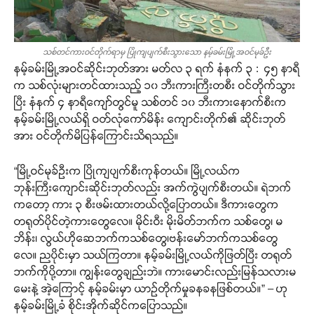
သစ်တင်ကားဝင်တိုက်ရာမှ ပြိုကျပျက်စီးသွားသော နမ့်ခမ်းမြို့အဝင်မုခ်ဦး
နမ့်ခမ်းမြို့အဝင်ဆိုင်းဘုတ်အား မတ်လ ၃ ရက် နံနက် ၃ : ၄၅ နာရီ
က သစ်လုံးများတင်ထားသည့် ၁၀ ဘီးကားကြီးတစီး ဝင်တိုက်သွား
ပြီး နံနက် ၄ နာရီကျော်တွင်မူ သစ်တင် ၁၀ ဘီးကားနောက်စီးက
နမ့်ခမ်းမြို့လယ်ရှိ ဝတ်လုံကော်မိန်း ကျောင်းတိုက်၏ ဆိုင်းဘုတ်
အား ဝင်တိုက်မိပြန်ကြောင်းသိရသည်။
“မြို့ဝင်မုခ်ဦးက ပြိုကျပျက်စီးကုန်တယ်။ မြို့လယ်က
ဘုန်းကြီးကျောင်းဆိုင်းဘုတ်လည်း အက်ကွဲပျက်စီးတယ်။ ရဲဘက်
ကတော့ ကား ၃ စီးဖမ်းထားတယ်လို့ပြောတယ်။ ဒီကားတွေက
တရုတ်ပိုင်တဲ့ကားတွေလေ။ မိုင်းဝီး မိုးမိတ်ဘက်က သစ်တွေ၊ မ
ဘိန်း၊ လွယ်ဟိုဆေဘက်ကသစ်တွေ၊ဗန်းမော်ဘက်ကသစ်တွေ
လေ။ ညပိုင်းမှာ သယ်ကြတာ။ နမ့်ခမ်းမြို့လယ်ကိုဖြတ်ပြီး တရုတ်
ဘက်ကိုပို့တာ။ ကျွန်းတွေချည်းဘဲ။ ကားမောင်းလည်းမြန်သလားမ
မေးနဲ့ အဲ့ကြောင့် နမ့်ခမ်းမှာ ယာဉ်တိုက်မှုခနခနဖြစ်တယ်။” – ဟု
နမ့်ခမ်းမြို့ခံ စိုင်းအိုက်ဆိုင်ကပြောသည်။